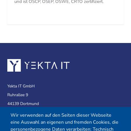
und ist OSCP, OSEP, OSWE, CRTO zertifiziert.
Yekta IT GmbH
Ruhrallee 9
44139 Dortmund
Wir verwenden auf den Seiten dieser Webseite
eine Auswahl an eigenen und fremden Cookies, die
Telefon:
0231 39814905
personenbezogene Daten verarbeiten: Technisch