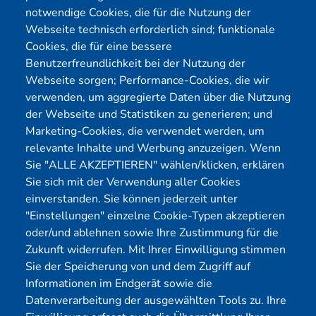
E-Mail:
info@yekta-it.de
notwendige Cookies, die für die Nutzung der
(Mo.-Fr.
9-17 Uhr)
Webseite technisch erforderlich sind; funktionale
Cookies, die für eine bessere
Benutzerfreundlichkeit bei der Nutzung der
Webseite sorgen; Performance-Cookies, die wir
Menü
verwenden, um aggregierte Daten über die Nutzung
der Webseite und Statistiken zu generieren; und
Cybersecurity
Förderungen
Marketing-Cookies, die verwendet werden, um
Pentest Anbieter
Kontakt
relevante Inhalte und Werbung anzuzeigen. Wenn
Pentest Kosten Rechner
Blog
Sie "ALLE AKZEPTIEREN" wählen/klicken, erklären
Sie sich mit der Verwendung aller Cookies
KMU CyberRisikoCheck
Karriere
einverstanden. Sie können jederzeit unter
OT-Security
Datenschutz
"Einstellungen" einzelne Cookie-Typen akzeptieren
Physical Pentest
Impressum
oder/und ablehnen sowie Ihre Zustimmung für die
Über uns
Zukunft widerrufen. Mit Ihrer Einwilligung stimmen
Sie der Speicherung von und dem Zugriff auf
Mitglied
Informationen im Endgerät sowie die
Datenverarbeitung der ausgewählten Tools zu. Ihre