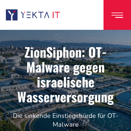
Direkt
zum
Inhalt
ZionSiphon: OT-
Malware gegen
israelische
Wasserversorgung
Die sinkende Einstiegshürde für OT-
Malware