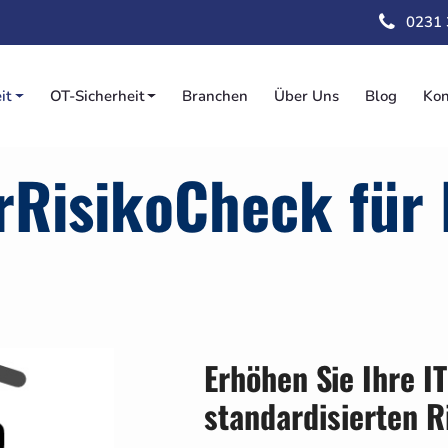
Direkt
0231
zum
Inhalt
it
OT-Sicherheit
Branchen
Über Uns
Blog
Kon
on
rRisikoCheck für
Erhöhen Sie Ihre I
standardisierten 