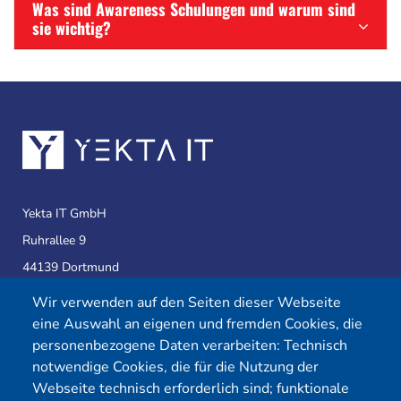
Was sind Awareness Schulungen und warum sind
sie wichtig?
Yekta IT GmbH
Ruhrallee 9
44139 Dortmund
Wir verwenden auf den Seiten dieser Webseite
eine Auswahl an eigenen und fremden Cookies, die
Telefon:
0231 39814905
personenbezogene Daten verarbeiten: Technisch
E-Mail:
info@yekta-it.de
notwendige Cookies, die für die Nutzung der
(Mo.-Fr.
9-17 Uhr)
Webseite technisch erforderlich sind; funktionale