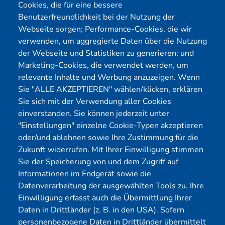
Cookies, die für eine bessere
Benutzerfreundlichkeit bei der Nutzung der
Webseite sorgen; Performance-Cookies, die wir
Menü
verwenden, um aggregierte Daten über die Nutzung
der Webseite und Statistiken zu generieren; und
Cybersecurity
Förderungen
Marketing-Cookies, die verwendet werden, um
Pentest Anbieter
Kontakt
relevante Inhalte und Werbung anzuzeigen. Wenn
Pentest Kosten Rechner
Blog
Sie "ALLE AKZEPTIEREN" wählen/klicken, erklären
Sie sich mit der Verwendung aller Cookies
KMU CyberRisikoCheck
Karriere
einverstanden. Sie können jederzeit unter
OT-Security
Datenschutz
"Einstellungen" einzelne Cookie-Typen akzeptieren
Physical Pentest
Impressum
oder/und ablehnen sowie Ihre Zustimmung für die
Über uns
Zukunft widerrufen. Mit Ihrer Einwilligung stimmen
Sie der Speicherung von und dem Zugriff auf
Mitglied
Informationen im Endgerät sowie die
Datenverarbeitung der ausgewählten Tools zu. Ihre
Einwilligung erfasst auch die Übermittlung Ihrer
Daten in Drittländer (z. B. in den USA). Sofern
personenbezogene Daten in Drittländer übermittelt