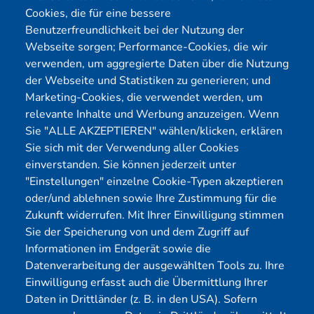
Cookies, die für eine bessere
Benutzerfreundlichkeit bei der Nutzung der
Webseite sorgen; Performance-Cookies, die wir
Menü
verwenden, um aggregierte Daten über die Nutzung
der Webseite und Statistiken zu generieren; und
Cybersecurity
Förderungen
Marketing-Cookies, die verwendet werden, um
Pentest Anbieter
Kontakt
relevante Inhalte und Werbung anzuzeigen. Wenn
Pentest Kosten Rechner
Blog
Sie "ALLE AKZEPTIEREN" wählen/klicken, erklären
Sie sich mit der Verwendung aller Cookies
KMU CyberRisikoCheck
Karriere
einverstanden. Sie können jederzeit unter
OT-Security
Datenschutz
"Einstellungen" einzelne Cookie-Typen akzeptieren
Physical Pentest
Impressum
oder/und ablehnen sowie Ihre Zustimmung für die
Über uns
Zukunft widerrufen. Mit Ihrer Einwilligung stimmen
Sie der Speicherung von und dem Zugriff auf
Mitglied
Informationen im Endgerät sowie die
Datenverarbeitung der ausgewählten Tools zu. Ihre
Einwilligung erfasst auch die Übermittlung Ihrer
Daten in Drittländer (z. B. in den USA). Sofern