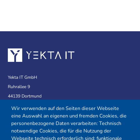
Yekta IT GmbH
Ruhrallee 9
44139 Dortmund
Wir verwenden auf den Seiten dieser Webseite
eine Auswahl an eigenen und fremden Cookies, die
Telefon:
0231 39814905
personenbezogene Daten verarbeiten: Technisch
E-Mail:
info@yekta-it.de
notwendige Cookies, die für die Nutzung der
(Mo.-Fr.
9-17 Uhr)
Webseite technisch erforderlich sind; funktionale