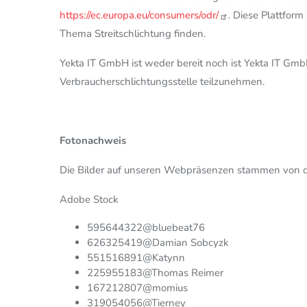
https://ec.europa.eu/consumers/odr/
. Diese Plattform
Thema Streitschlichtung finden.
Yekta IT GmbH ist weder bereit noch ist Yekta IT GmbH 
Verbraucherschlichtungsstelle teilzunehmen.
Fotonachweis
Die Bilder auf unseren Webpräsenzen stammen von d
Adobe Stock
595644322@bluebeat76
626325419@Damian Sobcyzk
551516891@Katynn
225955183@Thomas Reimer
167212807@momius
319054056@Tierney