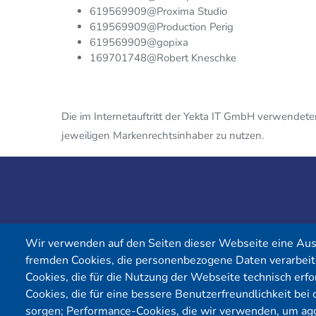
619569909@Proxima Studio
619569909@Production Perig
619569909@gopixa
169701748@Robert Kneschke
Die im Internetauftritt der Yekta IT GmbH verwendete
jeweiligen Markenrechtsinhaber zu nutzen.
Wir verwenden auf den Seiten dieser Webseite eine Au
fremden Cookies, die personenbezogene Daten verarbeit
Cookies, die für die Nutzung der Webseite technisch erfor
Cookies, die für eine bessere Benutzerfreundlichkeit be
Yekta IT GmbH
sorgen; Performance-Cookies, die wir verwenden, um agg