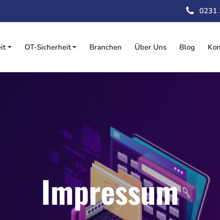
Direkt
0231
zum
Inhalt
it
OT-Sicherheit
Branchen
Über Uns
Blog
Kon
on
Impressum