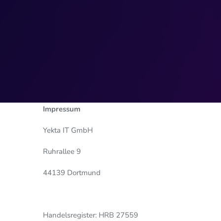
Image
Impressum
Yekta IT GmbH
Ruhrallee 9
44139 Dortmund
Handelsregister: HRB 27559