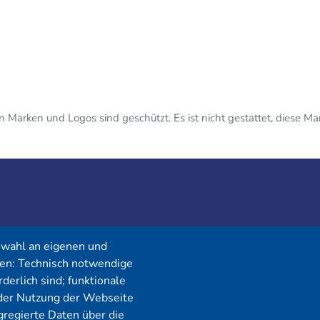
n Marken und Logos sind geschützt. Es ist nicht gestattet, diese 
Menü
swahl an eigenen und
en: Technisch notwendige
derlich sind; funktionale
Cybersecurity
Förderungen
i der Nutzung der Webseite
regierte Daten über die
Pentest Anbieter
Kontakt