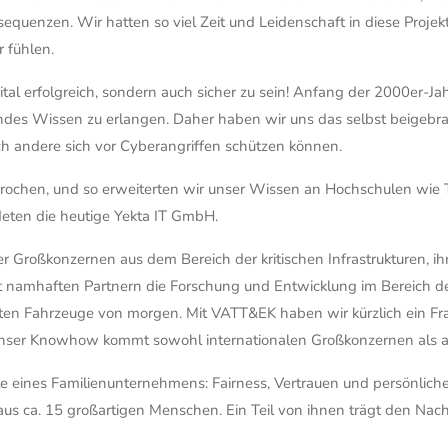
quenzen. Wir hatten so viel Zeit und Leidenschaft in diese Projekt
r fühlen.
ital erfolgreich, sondern auch sicher zu sein! Anfang der 2000er-J
es Wissen zu erlangen. Daher haben wir uns das selbst beigebra
uch andere sich vor Cyberangriffen schützen können.
ebrochen, und so erweiterten wir unser Wissen an Hochschulen wi
eten die heutige Yekta IT GmbH.
 Großkonzernen aus dem Bereich der kritischen Infrastrukturen, ih
 namhaften Partnern die Forschung und Entwicklung im Bereich der
zten Fahrzeuge von morgen. Mit VATT&EK haben wir kürzlich ein Fra
 Unser Knowhow kommt sowohl internationalen Großkonzernen als 
rte eines Familienunternehmens: Fairness, Vertrauen und persönli
s ca. 15 großartigen Menschen. Ein Teil von ihnen trägt den Nachn