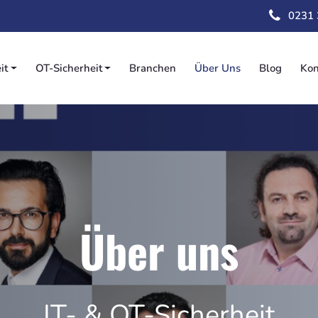
Direkt
0231
zum
Inhalt
it
OT-Sicherheit
Branchen
Über Uns
Blog
Kon
on
Über uns
IT- & OT-Sicherheit