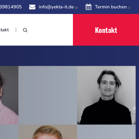
 39814905
info@yekta-it.de
Termin buchen
Kontakt
takt