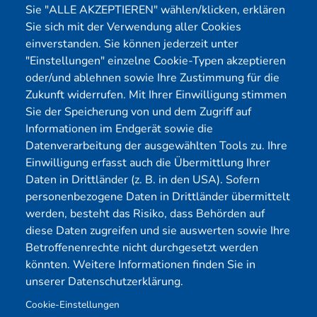
Pentest Kosten Rechner
Blog
Sie "ALLE AKZEPTIEREN" wählen/klicken, erklären
Sie sich mit der Verwendung aller Cookies
KMU CyberRisikoCheck
Karriere
einverstanden. Sie können jederzeit unter
OT-Security
Datenschutz
"Einstellungen" einzelne Cookie-Typen akzeptieren
Physical Pentest
Impressum
oder/und ablehnen sowie Ihre Zustimmung für die
Über uns
Zukunft widerrufen. Mit Ihrer Einwilligung stimmen
Sie der Speicherung von und dem Zugriff auf
Mitglied
Informationen im Endgerät sowie die
Datenverarbeitung der ausgewählten Tools zu. Ihre
Einwilligung erfasst auch die Übermittlung Ihrer
Daten in Drittländer (z. B. in den USA). Sofern
personenbezogene Daten in Drittländer übermittelt
werden, besteht das Risiko, dass Behörden auf
diese Daten zugreifen und sie auswerten sowie Ihre
Betroffenenrechte nicht durchgesetzt werden
könnten. Weitere Informationen finden Sie in
unserer Datenschutzerklärung.
Cookie-Einstellungen