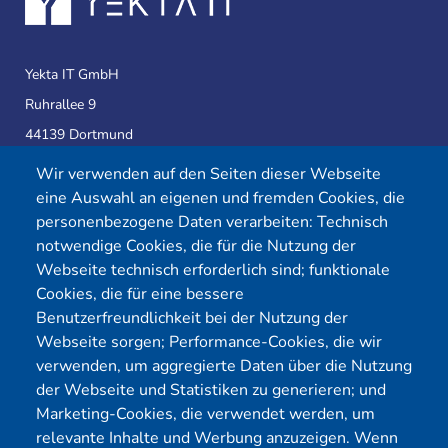
Yekta IT GmbH
Ruhrallee 9
44139 Dortmund
Wir verwenden auf den Seiten dieser Webseite
eine Auswahl an eigenen und fremden Cookies, die
Telefon:
0231 39814905
personenbezogene Daten verarbeiten: Technisch
E-Mail:
info@yekta-it.de
notwendige Cookies, die für die Nutzung der
(Mo.-Fr.
9-17 Uhr)
Webseite technisch erforderlich sind; funktionale
Cookies, die für eine bessere
Benutzerfreundlichkeit bei der Nutzung der
Webseite sorgen; Performance-Cookies, die wir
Menü
verwenden, um aggregierte Daten über die Nutzung
der Webseite und Statistiken zu generieren; und
Cybersecurity
Förderungen
Marketing-Cookies, die verwendet werden, um
Pentest Anbieter
Kontakt
relevante Inhalte und Werbung anzuzeigen. Wenn