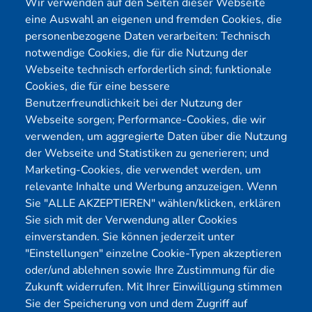
Wir verwenden auf den Seiten dieser Webseite
eine Auswahl an eigenen und fremden Cookies, die
Telefon:
0231 39814905
personenbezogene Daten verarbeiten: Technisch
E-Mail:
info@yekta-it.de
notwendige Cookies, die für die Nutzung der
(Mo.-Fr.
9-17 Uhr)
Webseite technisch erforderlich sind; funktionale
Cookies, die für eine bessere
Benutzerfreundlichkeit bei der Nutzung der
Webseite sorgen; Performance-Cookies, die wir
Menü
verwenden, um aggregierte Daten über die Nutzung
der Webseite und Statistiken zu generieren; und
Cybersecurity
Förderungen
Marketing-Cookies, die verwendet werden, um
Pentest Anbieter
Kontakt
relevante Inhalte und Werbung anzuzeigen. Wenn
Pentest Kosten Rechner
Blog
Sie "ALLE AKZEPTIEREN" wählen/klicken, erklären
Sie sich mit der Verwendung aller Cookies
KMU CyberRisikoCheck
Karriere
einverstanden. Sie können jederzeit unter
OT-Security
Datenschutz
"Einstellungen" einzelne Cookie-Typen akzeptieren
Physical Pentest
Impressum
oder/und ablehnen sowie Ihre Zustimmung für die
Über uns
Zukunft widerrufen. Mit Ihrer Einwilligung stimmen
Sie der Speicherung von und dem Zugriff auf