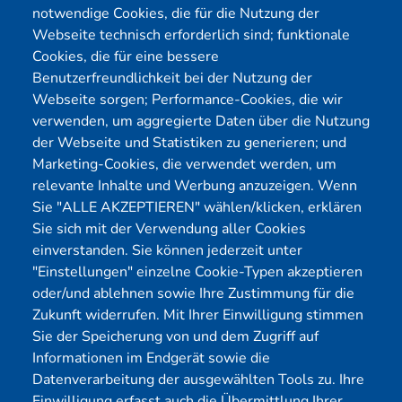
E-Mail:
info@yekta-it.de
notwendige Cookies, die für die Nutzung der
(Mo.-Fr.
9-17 Uhr)
Webseite technisch erforderlich sind; funktionale
Cookies, die für eine bessere
Benutzerfreundlichkeit bei der Nutzung der
Webseite sorgen; Performance-Cookies, die wir
Menü
verwenden, um aggregierte Daten über die Nutzung
der Webseite und Statistiken zu generieren; und
Cybersecurity
Förderungen
Marketing-Cookies, die verwendet werden, um
Pentest Anbieter
Kontakt
relevante Inhalte und Werbung anzuzeigen. Wenn
Pentest Kosten Rechner
Blog
Sie "ALLE AKZEPTIEREN" wählen/klicken, erklären
Sie sich mit der Verwendung aller Cookies
KMU CyberRisikoCheck
Karriere
einverstanden. Sie können jederzeit unter
OT-Security
Datenschutz
"Einstellungen" einzelne Cookie-Typen akzeptieren
Physical Pentest
Impressum
oder/und ablehnen sowie Ihre Zustimmung für die
Über uns
Zukunft widerrufen. Mit Ihrer Einwilligung stimmen
Sie der Speicherung von und dem Zugriff auf
Mitglied
Informationen im Endgerät sowie die
Datenverarbeitung der ausgewählten Tools zu. Ihre
Einwilligung erfasst auch die Übermittlung Ihrer