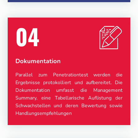
04
Dokumentation
Parallel zum Penetrationtest werden die
Ergebnisse protokolliert und aufbereitet. Die
Dokumentation umfasst die Management
Summary, eine Tabellarische Auflistung der
Schwachstellen und deren Bewertung sowie
Handlungsempfehlungen