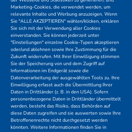
der Webseite und Statistiken zu generieren; und
Cybersecurity
Förderungen
Marketing-Cookies, die verwendet werden, um
Pentest Anbieter
Kontakt
relevante Inhalte und Werbung anzuzeigen. Wenn
Pentest Kosten Rechner
Blog
Sie "ALLE AKZEPTIEREN" wählen/klicken, erklären
Sie sich mit der Verwendung aller Cookies
KMU CyberRisikoCheck
Karriere
einverstanden. Sie können jederzeit unter
OT-Security
Datenschutz
"Einstellungen" einzelne Cookie-Typen akzeptieren
Physical Pentest
Impressum
oder/und ablehnen sowie Ihre Zustimmung für die
Über uns
Zukunft widerrufen. Mit Ihrer Einwilligung stimmen
Sie der Speicherung von und dem Zugriff auf
Mitglied
Informationen im Endgerät sowie die
Datenverarbeitung der ausgewählten Tools zu. Ihre
Einwilligung erfasst auch die Übermittlung Ihrer
Daten in Drittländer (z. B. in den USA). Sofern
personenbezogene Daten in Drittländer übermittelt
werden, besteht das Risiko, dass Behörden auf
diese Daten zugreifen und sie auswerten sowie Ihre
Betroffenenrechte nicht durchgesetzt werden
könnten. Weitere Informationen finden Sie in