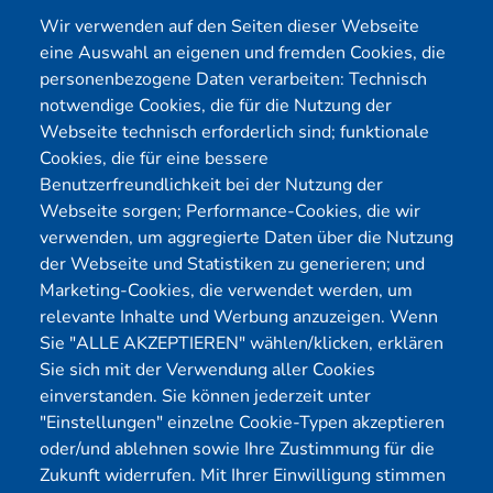
mit vollständigem Systemzugang
: Im Gegensatz
Wir verwenden auf den Seiten dieser Webseite
dazu erhält der Tester beim White Box Pentest
eine Auswahl an eigenen und fremden Cookies, die
umfassenden Zugang zu allen relevanten
personenbezogene Daten verarbeiten: Technisch
Informationen Ihres Systems, einschließlich
notwendige Cookies, die für die Nutzung der
Netzwerkdiagrammen und Quellcode. Diese
Webseite technisch erforderlich sind; funktionale
Methode ermöglicht eine tiefgreifende Analyse und
Cookies, die für eine bessere
Benutzerfreundlichkeit bei der Nutzung der
Identifizierung von Schwachstellen, die sonst
Webseite sorgen; Performance-Cookies, die wir
verborgen bleiben könnten. Sie ist ideal, um die
verwenden, um aggregierte Daten über die Nutzung
interne Sicherheit Ihres Systems zu bewerten und
der Webseite und Statistiken zu generieren; und
sicherzustellen, dass auch bei detailliertem Wissen
Marketing-Cookies, die verwendet werden, um
über Ihre Infrastruktur keine Schwachstellen
relevante Inhalte und Werbung anzuzeigen. Wenn
ausgenutzt werden können.
Sie "ALLE AKZEPTIEREN" wählen/klicken, erklären
Sie sich mit der Verwendung aller Cookies
Grey Box Penetrationstest: Effiziente
einverstanden. Sie können jederzeit unter
Sicherheitsprüfung mit begrenzten Informationen
:
"Einstellungen" einzelne Cookie-Typen akzeptieren
Der Grey Box Pentest stellt eine Mischform dar, bei
oder/und ablehnen sowie Ihre Zustimmung für die
der der Tester begrenzte Informationen über das
Zukunft widerrufen. Mit Ihrer Einwilligung stimmen