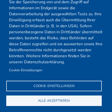
System erhält. Dieser Ansatz bietet einen
Sie der Speicherung von und dem Zugriff auf
Informationen im Endgerät sowie die
Kompromiss zwischen Black und White Box Testing
Datenverarbeitung der ausgewählten Tools zu. Ihre
und ist effektiv, um sowohl die Außen- als auch die
Einwilligung erfasst auch die Übermittlung Ihrer
Innensicherheit Ihres Systems zu bewerten. Er bietet
Daten in Drittländer (z. B. in den USA). Sofern
realistische Testbedingungen, da er die Perspektive
personenbezogene Daten in Drittländer übermittelt
eines teilweise informierten Angreifers nachahmt. Die
werden, besteht das Risiko, dass Behörden auf
meisten unserer Kunden entscheiden sich für einen
diese Daten zugreifen und sie auswerten sowie Ihre
Grey Box Pentest, weil dieser ein sehr
Betroffenenrechte nicht durchgesetzt werden
ausgewogenes Verhältnis von Leistung und Kosten
könnten. Weitere Informationen finden Sie in
unserer Datenschutzerklärung.
bietet.
Cookie-Einstellungen
Yekta IT: Ihr Anbieter für
professionelle Pentests
COOKIE-EINSTELLUNGEN
Bei Yekta IT bieten wir
maßgeschneiderte Penetrationstests
ALLE AKZEPTIEREN
an, die auf die spezifischen Bedürfnisse und
Anforderungen Ihres Unternehmens zugeschnitten sind.