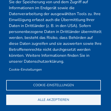
Kunden durch Nachweis der
Sie der Speicherung von und dem Zugriff auf
Sicherheitsbemühungen.
Informationen im Endgerät sowie die
Datenverarbeitung der ausgewählten Tools zu. Ihre
Pentests sind für die Aufrechterhaltung der Sicherheit
Einwilligung erfasst auch die Übermittlung Ihrer
und Integrität jeder WordPress-Website unerlässlich.
Daten in Drittländer (z. B. in den USA). Sofern
Durch regelmäßige Durchführung können Sie
personenbezogene Daten in Drittländer übermittelt
sicherstellen, dass Ihre Website gegen aktuelle und
werden, besteht das Risiko, dass Behörden auf
potenzielle Bedrohungen gewappnet ist.
diese Daten zugreifen und sie auswerten sowie Ihre
Betroffenenrechte nicht durchgesetzt werden
könnten. Weitere Informationen finden Sie in
Wie oft sollte ich einen Wordpress Pentest
unserer Datenschutzerklärung.
durchführen?
Cookie-Einstellungen
Wie wähle ich einen sicheren Wordpress-Hosting-
Anbieter aus?
COOKIE-EINSTELLUNGEN
ALLE AKZEPTIEREN
Durchschnitt:
5
(
2
Bewertungen)