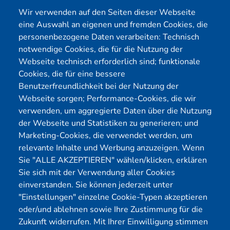
simulierte Cyberattacke auf Ihre WordPress-Seite. Ziel
Wir verwenden auf den Seiten dieser Webseite
ist es, Sicherheitslücken aufzudecken, bevor sie von
eine Auswahl an eigenen und fremden Cookies, die
Hackern ausgenutzt werden können
personenbezogene Daten verarbeiten: Technisch
notwendige Cookies, die für die Nutzung der
Welchen Nutzen hat ein Wordpress Pentest?
Webseite technisch erforderlich sind; funktionale
Cookies, die für eine bessere
Prävention
: Identifizierung von Schwachstellen,
Benutzerfreundlichkeit bei der Nutzung der
um potenzielle Angriffe zu verhindern.
Webseite sorgen; Performance-Cookies, die wir
Sicherheitsbewertung
: Überprüfung der
Effektivität bestehender Sicherheitsmaßnahmen.
verwenden, um aggregierte Daten über die Nutzung
Risikominimierung
: Verringerung des Risikos von
der Webseite und Statistiken zu generieren; und
Datenverlust und Datenschutzverletzungen.
Marketing-Cookies, die verwendet werden, um
relevante Inhalte und Werbung anzuzeigen. Wenn
Wieso ist ein Wordpress Pentest sinnvoll?
Sie "ALLE AKZEPTIEREN" wählen/klicken, erklären
Sie sich mit der Verwendung aller Cookies
Proaktiver Ansatz
: Erkennt Probleme, bevor sie
einverstanden. Sie können jederzeit unter
zu echten Bedrohungen werden.
"Einstellungen" einzelne Cookie-Typen akzeptieren
Anpassung an Bedrohungen
: Schutz gegen die
sich ständig ändernden Cyberbedrohungen.
oder/und ablehnen sowie Ihre Zustimmung für die
Vertrauensbildung
: Stärkung des Vertrauens der
Zukunft widerrufen. Mit Ihrer Einwilligung stimmen