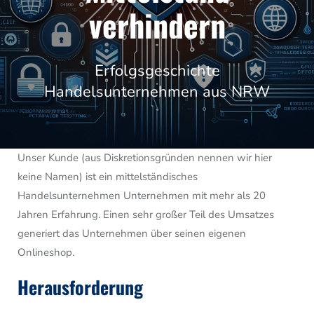
verhindern
Erfolgsgeschichte
Handelsunternehmen aus NRW
Image
Unser
Kunde (aus Diskretionsgründen nennen wir hier
keine Namen) ist ein mittelständisches
Handelsunternehmen Unternehmen mit mehr als 20
Jahren Erfahrung. Einen sehr großer Teil des Umsatzes
generiert das Unternehmen über seinen eigenen
Onlineshop.
Herausforderung