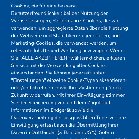
Cookies, die für eine bessere
Benutzerfreundlichkeit bei der Nutzung der
Webseite sorgen; Performance-Cookies, die wir
Menü
verwenden, um aggregierte Daten über die Nutzung
der Webseite und Statistiken zu generieren; und
Cybersecurity
Förderungen
Marketing-Cookies, die verwendet werden, um
Pentest Anbieter
Kontakt
relevante Inhalte und Werbung anzuzeigen. Wenn
Pentest Kosten Rechner
Blog
Sie "ALLE AKZEPTIEREN" wählen/klicken, erklären
Sie sich mit der Verwendung aller Cookies
KMU CyberRisikoCheck
Karriere
einverstanden. Sie können jederzeit unter
OT-Security
Datenschutz
"Einstellungen" einzelne Cookie-Typen akzeptieren
Physical Pentest
Impressum
oder/und ablehnen sowie Ihre Zustimmung für die
Über uns
Zukunft widerrufen. Mit Ihrer Einwilligung stimmen
Sie der Speicherung von und dem Zugriff auf
Mitglied
Informationen im Endgerät sowie die
Datenverarbeitung der ausgewählten Tools zu. Ihre
Einwilligung erfasst auch die Übermittlung Ihrer
Daten in Drittländer (z. B. in den USA). Sofern