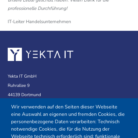
professionelle Durchführung!
IT-Leiter Handelsunternehmen
Yekta IT GmbH
Ruhrallee 9
44139 Dortmund
Wir verwenden auf den Seiten dieser Webseite
eine Auswahl an eigenen und fremden Cookies, die
Telefon:
0231 39814905
personenbezogene Daten verarbeiten: Technisch
E-Mail:
info@yekta-it.de
notwendige Cookies, die für die Nutzung der
(Mo.-Fr.
9-17 Uhr)
Webseite technisch erforderlich sind; funktionale