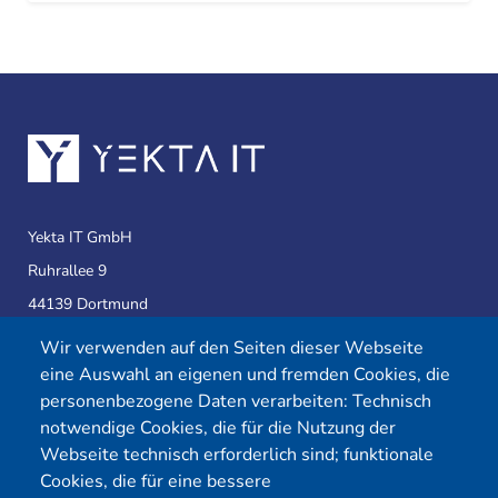
Yekta IT GmbH
Ruhrallee 9
44139 Dortmund
Wir verwenden auf den Seiten dieser Webseite
eine Auswahl an eigenen und fremden Cookies, die
Telefon:
0231 39814905
personenbezogene Daten verarbeiten: Technisch
E-Mail:
info@yekta-it.de
notwendige Cookies, die für die Nutzung der
(Mo.-Fr.
9-17 Uhr)
Webseite technisch erforderlich sind; funktionale
Cookies, die für eine bessere