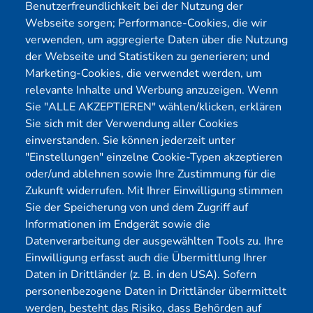
Benutzerfreundlichkeit bei der Nutzung der
Webseite sorgen; Performance-Cookies, die wir
Menü
verwenden, um aggregierte Daten über die Nutzung
der Webseite und Statistiken zu generieren; und
Cybersecurity
Förderungen
Marketing-Cookies, die verwendet werden, um
Pentest Anbieter
Kontakt
relevante Inhalte und Werbung anzuzeigen. Wenn
Pentest Kosten Rechner
Blog
Sie "ALLE AKZEPTIEREN" wählen/klicken, erklären
Sie sich mit der Verwendung aller Cookies
KMU CyberRisikoCheck
Karriere
einverstanden. Sie können jederzeit unter
OT-Security
Datenschutz
"Einstellungen" einzelne Cookie-Typen akzeptieren
Physical Pentest
Impressum
oder/und ablehnen sowie Ihre Zustimmung für die
Zukunft widerrufen. Mit Ihrer Einwilligung stimmen
Über uns
Sie der Speicherung von und dem Zugriff auf
Mitglied
Informationen im Endgerät sowie die
Datenverarbeitung der ausgewählten Tools zu. Ihre
Einwilligung erfasst auch die Übermittlung Ihrer
Daten in Drittländer (z. B. in den USA). Sofern
personenbezogene Daten in Drittländer übermittelt
werden, besteht das Risiko, dass Behörden auf