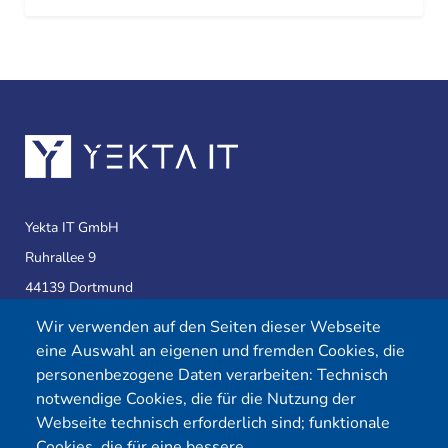
Yekta IT GmbH
Ruhrallee 9
44139 Dortmund
Wir verwenden auf den Seiten dieser Webseite
eine Auswahl an eigenen und fremden Cookies, die
Telefon:
0231 39814905
personenbezogene Daten verarbeiten: Technisch
E-Mail:
info@yekta-it.de
notwendige Cookies, die für die Nutzung der
(Mo.-Fr.
9-17 Uhr)
Webseite technisch erforderlich sind; funktionale
Cookies, die für eine bessere