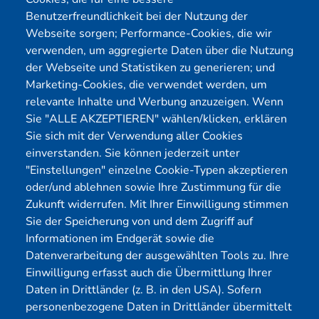
Benutzerfreundlichkeit bei der Nutzung der
Webseite sorgen; Performance-Cookies, die wir
Menü
verwenden, um aggregierte Daten über die Nutzung
der Webseite und Statistiken zu generieren; und
Cybersecurity
Förderungen
Marketing-Cookies, die verwendet werden, um
Pentest Anbieter
Kontakt
relevante Inhalte und Werbung anzuzeigen. Wenn
Pentest Kosten Rechner
Blog
Sie "ALLE AKZEPTIEREN" wählen/klicken, erklären
Sie sich mit der Verwendung aller Cookies
KMU CyberRisikoCheck
Karriere
einverstanden. Sie können jederzeit unter
OT-Security
Datenschutz
"Einstellungen" einzelne Cookie-Typen akzeptieren
Physical Pentest
Impressum
oder/und ablehnen sowie Ihre Zustimmung für die
Über uns
Zukunft widerrufen. Mit Ihrer Einwilligung stimmen
Sie der Speicherung von und dem Zugriff auf
Mitglied
Informationen im Endgerät sowie die
Datenverarbeitung der ausgewählten Tools zu. Ihre
Einwilligung erfasst auch die Übermittlung Ihrer
Daten in Drittländer (z. B. in den USA). Sofern
personenbezogene Daten in Drittländer übermittelt