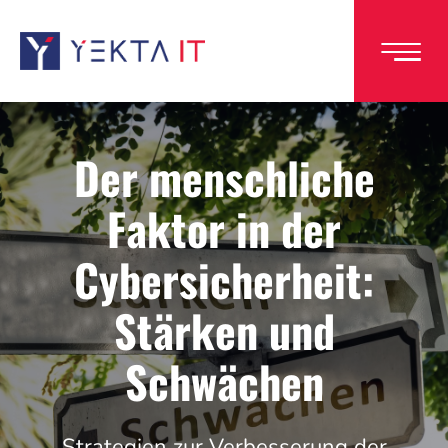
Direkt
zum
Inhalt
Der menschliche
Faktor in der
Cybersicherheit:
Stärken und
Schwächen
Strategien zur Verbesserung der