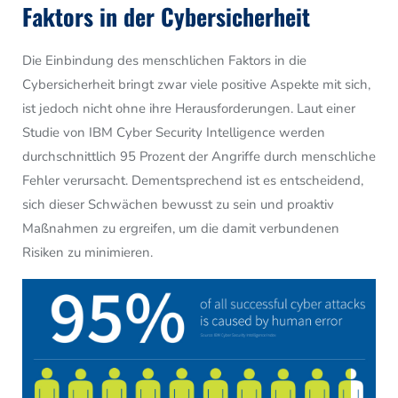
Faktors in der Cybersicherheit
Die Einbindung des menschlichen Faktors in die
Cybersicherheit bringt zwar viele positive Aspekte mit sich,
ist jedoch nicht ohne ihre Herausforderungen. Laut einer
Studie von IBM Cyber Security Intelligence werden
durchschnittlich 95 Prozent der Angriffe durch menschliche
Fehler verursacht. Dementsprechend ist es entscheidend,
sich dieser Schwächen bewusst zu sein und proaktiv
Maßnahmen zu ergreifen, um die damit verbundenen
Risiken zu minimieren.