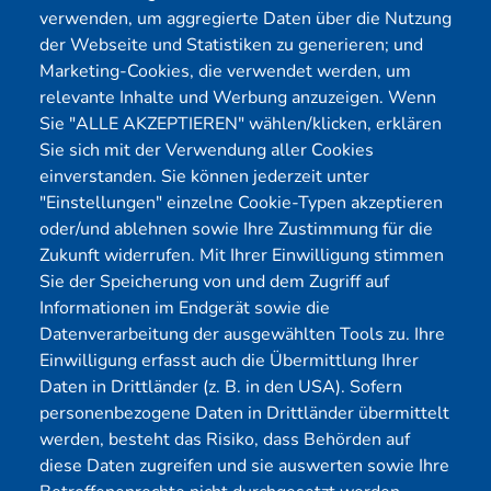
verwenden, um aggregierte Daten über die Nutzung
der Webseite und Statistiken zu generieren; und
Cybersecurity
Förderungen
Marketing-Cookies, die verwendet werden, um
Pentest Anbieter
Kontakt
relevante Inhalte und Werbung anzuzeigen. Wenn
Pentest Kosten Rechner
Blog
Sie "ALLE AKZEPTIEREN" wählen/klicken, erklären
Sie sich mit der Verwendung aller Cookies
KMU CyberRisikoCheck
Karriere
einverstanden. Sie können jederzeit unter
OT-Security
Datenschutz
"Einstellungen" einzelne Cookie-Typen akzeptieren
Physical Pentest
Impressum
oder/und ablehnen sowie Ihre Zustimmung für die
Über uns
Zukunft widerrufen. Mit Ihrer Einwilligung stimmen
Sie der Speicherung von und dem Zugriff auf
Mitglied
Informationen im Endgerät sowie die
Datenverarbeitung der ausgewählten Tools zu. Ihre
Einwilligung erfasst auch die Übermittlung Ihrer
Daten in Drittländer (z. B. in den USA). Sofern
personenbezogene Daten in Drittländer übermittelt
werden, besteht das Risiko, dass Behörden auf
diese Daten zugreifen und sie auswerten sowie Ihre