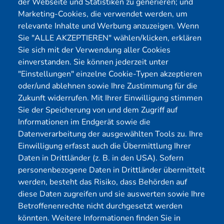
der Webseite und Statistiken zu generieren; und
Cybersecurity
Förderungen
Marketing-Cookies, die verwendet werden, um
Pentest Anbieter
Kontakt
relevante Inhalte und Werbung anzuzeigen. Wenn
Pentest Kosten Rechner
Blog
Sie "ALLE AKZEPTIEREN" wählen/klicken, erklären
Sie sich mit der Verwendung aller Cookies
KMU CyberRisikoCheck
Karriere
einverstanden. Sie können jederzeit unter
OT-Security
Datenschutz
"Einstellungen" einzelne Cookie-Typen akzeptieren
Physical Pentest
Impressum
oder/und ablehnen sowie Ihre Zustimmung für die
Über uns
Zukunft widerrufen. Mit Ihrer Einwilligung stimmen
Sie der Speicherung von und dem Zugriff auf
Mitglied
Informationen im Endgerät sowie die
Datenverarbeitung der ausgewählten Tools zu. Ihre
Einwilligung erfasst auch die Übermittlung Ihrer
Daten in Drittländer (z. B. in den USA). Sofern
personenbezogene Daten in Drittländer übermittelt
werden, besteht das Risiko, dass Behörden auf
diese Daten zugreifen und sie auswerten sowie Ihre
Betroffenenrechte nicht durchgesetzt werden
könnten. Weitere Informationen finden Sie in