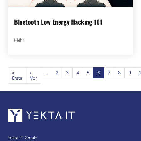
Bluetooth Low Energy Hacking 101
Mehr
Seitennummerierung
«
‹
…
2
3
4
5
6
7
8
9
Erste
Erste
Vor
Vorherige
Seite
Seite
Yekta IT GmbH