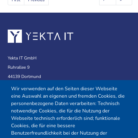
Seite
Seite
Seite
Seite
Yekta IT GmbH
Ruhrallee 9
44139 Dortmund
Wir verwenden auf den Seiten dieser Webseite
eine Auswahl an eigenen und fremden Cookies, die
Telefon:
0231 39814905
personenbezogene Daten verarbeiten: Technisch
E-Mail:
info@yekta-it.de
notwendige Cookies, die für die Nutzung der
(Mo.-Fr.
9-17 Uhr)
Webseite technisch erforderlich sind; funktionale
Cookies, die für eine bessere
Benutzerfreundlichkeit bei der Nutzung der