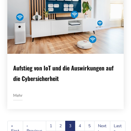
Aufstieg von IoT und die Auswirkungen auf
die Cybersicherheit
Mehr
Seitennummerierung
«
‹
1
2
3
4
5
Next
Last
First
Erste
Previous
Vorherige
›
Nächste
»
Letzte