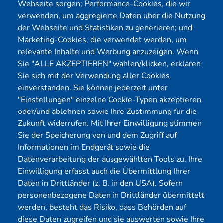
Webseite sorgen; Performance-Cookies, die wir
Menü
verwenden, um aggregierte Daten über die Nutzung
der Webseite und Statistiken zu generieren; und
Cybersecurity
Förderungen
Marketing-Cookies, die verwendet werden, um
Pentest Anbieter
Kontakt
relevante Inhalte und Werbung anzuzeigen. Wenn
Pentest Kosten Rechner
Blog
Sie "ALLE AKZEPTIEREN" wählen/klicken, erklären
Sie sich mit der Verwendung aller Cookies
KMU CyberRisikoCheck
Karriere
einverstanden. Sie können jederzeit unter
OT-Security
Datenschutz
"Einstellungen" einzelne Cookie-Typen akzeptieren
Physical Pentest
Impressum
oder/und ablehnen sowie Ihre Zustimmung für die
Über uns
Zukunft widerrufen. Mit Ihrer Einwilligung stimmen
Sie der Speicherung von und dem Zugriff auf
Mitglied
Informationen im Endgerät sowie die
Datenverarbeitung der ausgewählten Tools zu. Ihre
Einwilligung erfasst auch die Übermittlung Ihrer
Daten in Drittländer (z. B. in den USA). Sofern
personenbezogene Daten in Drittländer übermittelt
werden, besteht das Risiko, dass Behörden auf
diese Daten zugreifen und sie auswerten sowie Ihre