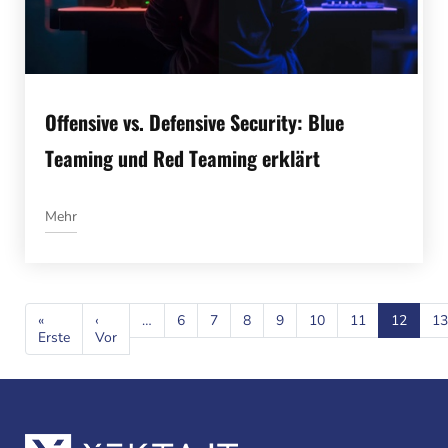
Offensive vs. Defensive Security: Blue
Teaming und Red Teaming erklärt
Mehr
Seitennummerierung
«
‹
…
6
7
8
9
10
11
12
13
Erste
Erste
Vor
Vorherige
Seite
Seite